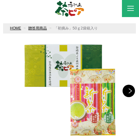
HOME
贈答用商品
「初摘み」50ｇ2袋箱入り